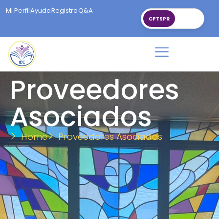
Mi Perfil
Ayuda
Registro
Q&A
CPTSPR
Proveedores
Asociados
Home
Proveedores Asociados