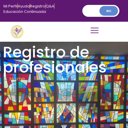
Mi Perfil
Ayuda
Registro
Q&A
IEC
Educación Continuada
Registro de
profesionales
Home