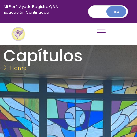
Mi Perfil
Ayuda
Registro
Q&A
IEC
Educación Continuada
Capítulos
Home