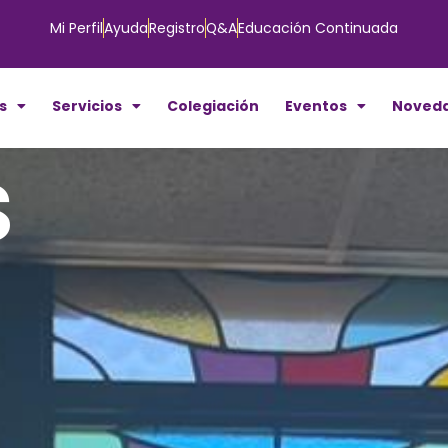
Mi Perfil
Ayuda
Registro
Q&A
Educación Continuada
s
Servicios
Colegiación
Eventos
Noved
s