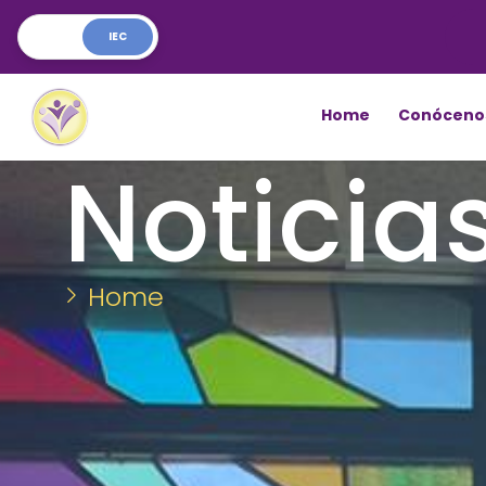
IEC
Home
Conóceno
Noticia
Home