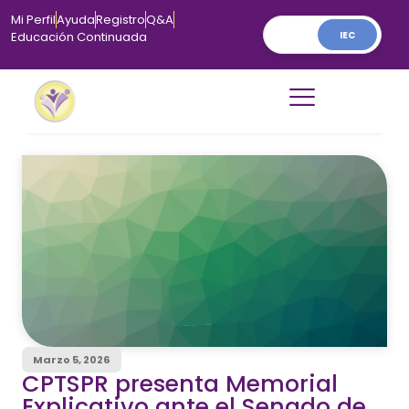
Mi Perfil
Ayuda
Registro
Q&A
IEC
Educación Continuada
Marzo 5, 2026
CPTSPR presenta Memorial
Explicativo ante el Senado de